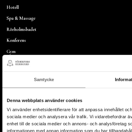
Hotell
Spa & Massage
Rörholmsbadet
Konferens
Gym
Bröllop & Fest
Alla paket
Samtycke
Informa
Recensioner
Om oss
Denna webbplats använder cookies
Kontakta oss
Vi använder enhetsidentifierare för att anpassa innehållet och
sociala medier och analysera vår trafik. Vi vidarebefordrar ä
Jobba hos oss
enhet till de sociala medier och annons- och analysföretag 
informationen med annan information som du har tillhandahåll