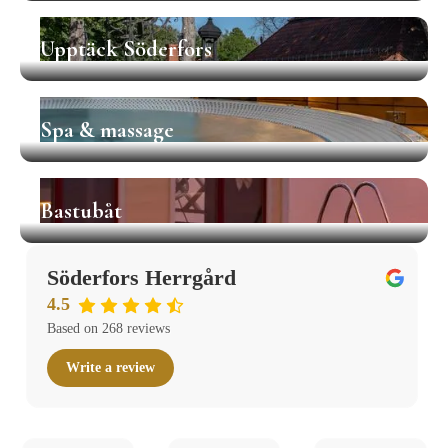
Upptäck Söderfors
Upptäck Söderfors
Spa & massage
Spa & massage
Bastubåt
Bastubåt
Söderfors Herrgård
4.5
Based on 268 reviews
Write a review