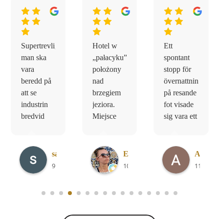
Supertrevligt,
Hotel w
Ett
man ska
„pałacyku”,
spontant
vara
położony
stopp för
beredd på
nad
övernattning
att se
brzegiem
på resande
industrin
jeziora.
fot visade
bredvid
Miejsce
sig vara ett
H.
som en del
bardzo
riktigt
 ago
av
urokliwe.
smultronställe
historien.
Pokoje
på alla
sara W.
Ela K.
Anders
Vacker
bardzo
plan.
9 days ago
10 days ago
11 days
trädgård.
ładne,
Fantastisk
...
Bra med
stylowo
Read
barn
...
urządzone.
More
Read
Be
...
Read