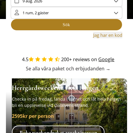
4.5
200+ reviews on
Google
Se alla våra paket och erbjudanden →
Herrgårdsweekend Hela Helgen
Checka in på fredag, landa i lugnet och låt hela helgen
bli en upplevelse vid Dalälvens strand.
2595kr per person
Boka weekendpaket 2595kr/person
Boka weekendpaket 2595kr/person