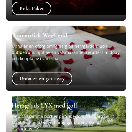
Boka Paket
Boka Paket
Romantisk Weekend
Unna er en oförglömlig helg på herrgården. Bo i
dubbelrum, njut av en välsmakande trerätters middag
och koppla av i vårt spa.
Unna er en get-away
Unna er en get-away
Herrgårds LYX med golf
Låt oss skämma bort er på Söderfors Herrgård i
kombination med en härlig golfupplevelse på
Älvkarleby GK.