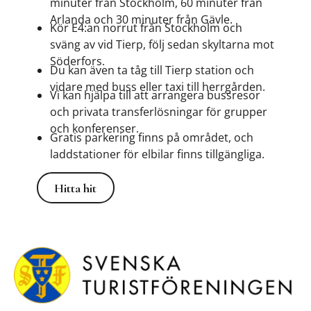
minuter från Stockholm, 60 minuter från
Arlanda och 30 minuter från Gävle.
Kör E4:an norrut från Stockholm och
sväng av vid Tierp, följ sedan skyltarna mot
Söderfors.
Du kan även ta tåg till Tierp station och
vidare med buss eller taxi till herrgården.
Vi kan hjälpa till att arrangera bussresor
och privata transferlösningar för grupper
och konferenser.
Gratis parkering finns på området, och
laddstationer för elbilar finns tillgängliga.
Hitta hit
Hitta hit