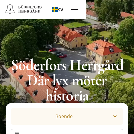
SV
Söderfors Herrgård
Där lyx möter
historia
Boende