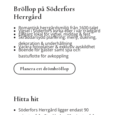
Bröllop på Söderfors
Herrgård
Romantisk herrgårdsmiljö från 1600-talet
Vigsel i Söderfors kyrka eller i vår trädgård
Elegant lokal för vigsel, middag & fest
Skräddarsydd planering: meny, dukning,
dekoration & underhållning
Vackra fotoplatser & exklusiv avskildhet
Boende för gäster samt spa och
bastuflotte för avkoppling
Planera ert drömbröllop
Planera ert drömbröllop
Hitta hit
Söderfors Herrgård ligger endast 90