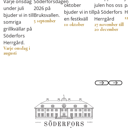
Varje onsdag
Söderforsdagen
oktober
julen hos oss
p
under juli
2026 på
bjuder vi in till
på Söderfors
H
bjuder vi in till
Bruksvallen.
1
en festkväll
Herrgård
5 september
somriga
10 oktober
27 november till
grillkvällar på
20 december
Söderfors
Herrgård.
Varje onsdag i
augusti
Previous
Next