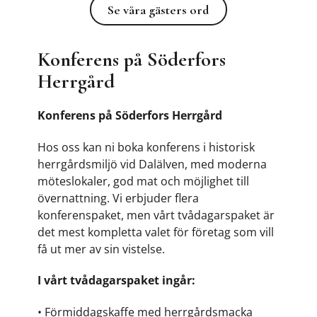
Se våra gästers ord
More
More
Se våra gästers ord
Konferens på Söderfors
Herrgård
Konferens på Söderfors Herrgård
Hos oss kan ni boka konferens i historisk
herrgårdsmiljö vid Dalälven, med moderna
möteslokaler, god mat och möjlighet till
övernattning. Vi erbjuder flera
konferenspaket, men vårt tvådagarspaket är
det mest kompletta valet för företag som vill
få ut mer av sin vistelse.
I vårt tvådagarspaket ingår:
• Förmiddagskaffe med herrgårdsmacka