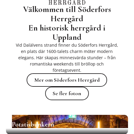
Välkommen till Söderfors
Herrgård
En historisk herrgård i
Uppland
Vid Dalälvens strand finner du Söderfors Herrgård,
en plats där 1600-talets charm möter modern
elegans. Här skapas minnesvärda stunder – från
romantiska weekends till bröllop och
företagsevent.
Mer om Söderfors Herrgård
Mer om Söderfors Herrgård
Se fler foton
Se fler foton
Potatisbunkern
Potatisbunkern