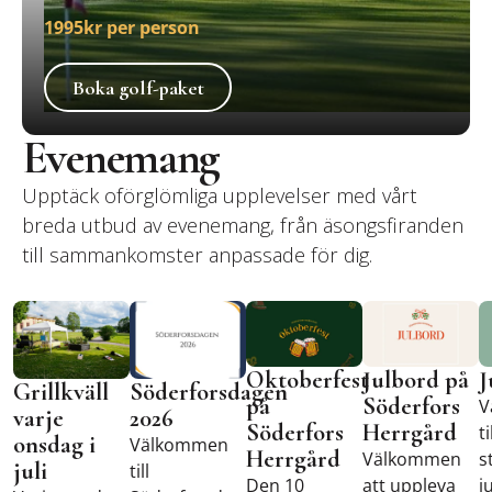
1995kr per person
Boka golf-paket
Boka golf-paket
Evenemang
Upptäck oförglömliga upplevelser med vårt
breda utbud av evenemang, från äsongsfiranden
till sammankomster anpassade för dig.
Grillkväll varje onsdag i juli
Söderforsdagen 2026
Oktoberfest på Söderfors He
Julbord på Söd
J
Oktoberfest
Julbord på
J
Grillkväll
Söderforsdagen
på
Söderfors
V
varje
2026
Söderfors
Herrgård
ti
onsdag i
Välkommen
Herrgård
Välkommen
s
juli
till
Den 10
att uppleva
j