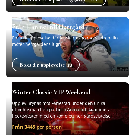
Från Himmel till Herrgård
En unik upplevelse där fallskärmshoppets adrenalin
möter herrgårdens lugn.
Boka din upplevelse nu
Boka din upplevelse nu
Winter Classic VIP Weekend
Upplev Brynäs mot Färjestad under den unika
utomhusmatchen på Tierp Arena och kombinera
hockeyfesten med en komplett herrgårdsvistelse.
Från 3445 per person