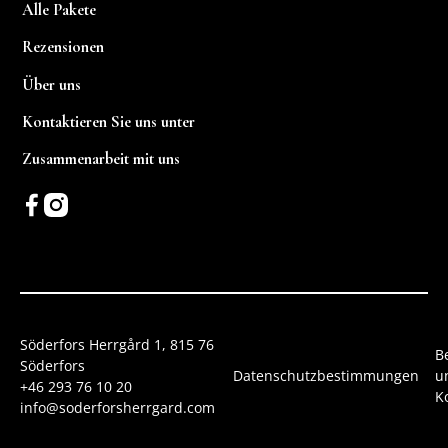
Alle Pakete
Rezensionen
Über uns
Kontaktieren Sie uns unter
Zusammenarbeit mit uns
Söderfors Herrgård 1, 815 76
B
Söderfors
Datenschutzbestimmungen
u
+46 293 76 10 20
K
info@soderforsherrgard.com