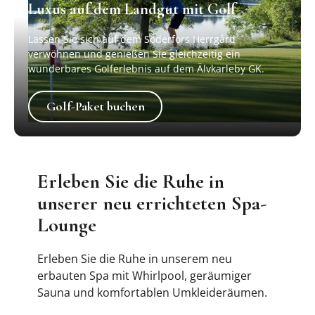
Luxus auf dem Landgut mit Golf
Lassen Sie sich auf dem Söderfors Herrgård
verwöhnen und genießen Sie gleichzeitig ein
wunderbares Golferlebnis auf dem Älvkarleby GK.
Golf-Paket buchen
Golf-Paket buchen
Erleben Sie die Ruhe in
unserer neu errichteten Spa-
Lounge
Erleben Sie die Ruhe in unserem neu
erbauten Spa mit Whirlpool, geräumiger
Sauna und komfortablen Umkleideräumen.