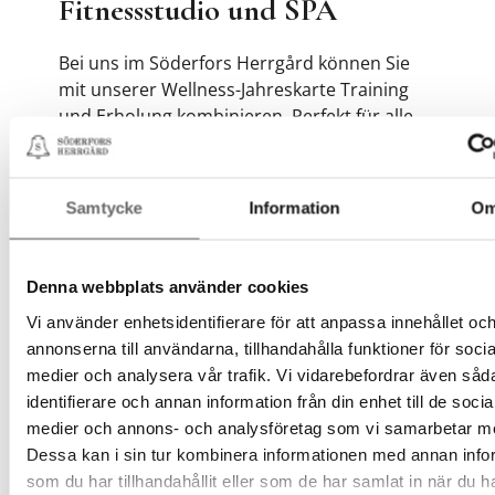
Fitnessstudio und SPA
Bei uns im Söderfors Herrgård können Sie
mit unserer Wellness-Jahreskarte Training
und Erholung kombinieren. Perfekt für alle,
die in einer ruhigen und inspirierenden
Umgebung eine nachhaltige Routine für
Körper und Geist schaffen möchten.
Samtycke
Information
O
Wählen Sie zwischen:
Denna webbplats använder cookies
Silver Wellness Jahreskarte
12 Monate Fitnessstudio-Mitgliedschaft und
Vi använder enhetsidentifierare för att anpassa innehållet oc
12 Spa-Besuche pro Jahr an Wochentagen.
annonserna till användarna, tillhandahålla funktioner för socia
medier och analysera vår trafik. Vi vidarebefordrar även såd
Guld Wellness Jahreskarte
identifierare och annan information från din enhet till de socia
12 Monate Fitnessstudio-Mitgliedschaft und
medier och annons- och analysföretag som vi samarbetar m
24 Spa-Besuche pro Jahr an Wochentagen
Dessa kan i sin tur kombinera informationen med annan info
sowie 20 % Rabatt auf die Sauna von Sonntag
som du har tillhandahållit eller som de har samlat in när du h