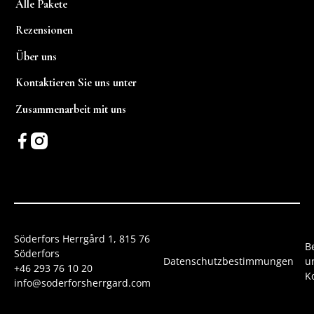
Alle Pakete
Rezensionen
Über uns
Kontaktieren Sie uns unter
Zusammenarbeit mit uns
Söderfors Herrgård 1, 815 76
B
Söderfors
Datenschutzbestimmungen
u
+46 293 76 10 20
K
info@soderforsherrgard.com