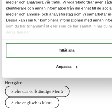
medier och analysera vår trafik. Vi vidarebefordrar även såd
identifierare och annan information från din enhet till de socia
medier och annons- och analysföretag som vi samarbetar m
Dessa kan i sin tur kombinera informationen med annan info
som du har tillhandahållit eller som de har samlat in när du h
deras tjänster.
Sonntagsmenü
Unser Sonntagsmenü bietet harmonisch
Tillåt alla
zusammengestellte Gerichte, bei denen die Aromen
der Saison im Mittelpunkt stehen. Genießen Sie eine
köstliche Mahlzeit in der historischen Atmosphäre
Anpassa
eines Herrenhauses mit Blick auf den Dalälven direkt
vor der Tür. Herzlich willkommen im Söderfors
Herrgård.
Siehe das vollständige Menü
Siehe englisches Menü