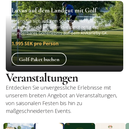
Luxus auf dem Landgut mit Golf
Lassen Sie sich auf dem Söderfors Herrgård
verwöhnen und genießen Sie gleichzeitig ein
wunderbares Golferlebnis auf dem Älvkarleby GK.
1.995 SEK pro Person
Golf-Paket buchen
Golf-Paket buchen
Veranstaltungen
Entdecken Sie unvergessliche Erlebnisse mit
unserem breiten Angebot an Veranstaltungen,
von saisonalen Festen bis hin zu
maßgeschneiderten Events.
Jeden Mittwoch im Juli gibt es einen Grillabend
Der Söderfors-Tag 2026
Oktoberfest auf dem Gut Söd
Weihnachtsbuff
W