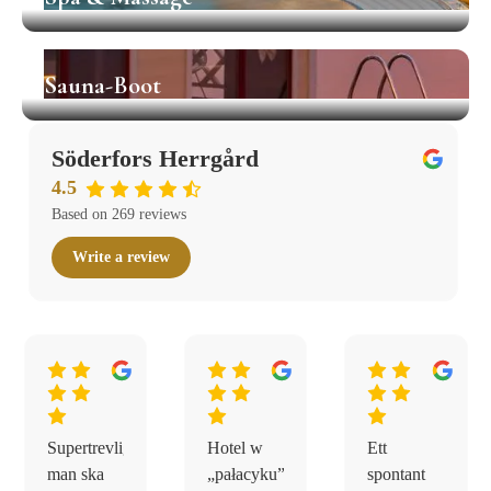
Sauna-Boot
Sauna-Boot
Söderfors Herrgård
4.5
Based on 269 reviews
Write a review
Supertrevligt,
Hotel w
Ett
man ska
„pałacyku”,
spontant