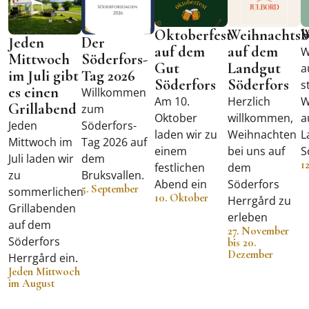
Oktoberfest
Weihnachtsb
W
Jeden
Der
auf dem
auf dem
W
Mittwoch
Söderfors-
Gut
Landgut
a
im Juli gibt
Tag 2026
Söderfors
Söderfors
s
es einen
Willkommen
Am 10.
Herzlich
W
Grillabend
zum
Oktober
willkommen,
a
Jeden
Söderfors-
laden wir zu
Weihnachten
L
Mittwoch im
Tag 2026 auf
einem
bei uns auf
S
Juli laden wir
dem
1
festlichen
dem
zu
Bruksvallen.
Abend ein
Söderfors
5. September
sommerlichen
10. Oktober
Herrgård zu
Grillabenden
erleben
auf dem
27. November
Söderfors
bis 20.
Dezember
Herrgård ein.
Jeden Mittwoch
im August