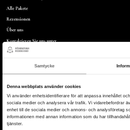
Alle Pakete
Rezensionen
Über uns
Kontaktieren Sie uns unter
Zusammenarbeit mit uns
Samtycke
Inform
Denna webbplats använder cookies
Vi använder enhetsidentifierare för att anpassa innehållet och
sociala medier och analysera vår trafik. Vi vidarebefordrar ä
Söderfors Herrgård 1, 815 76
B
enhet till de sociala medier och annons- och analysföretag 
Söderfors
Datenschutzbestimmungen
u
informationen med annan information som du har tillhandahåll
+46 293 76 10 20
K
info@soderforsherrgard.com
tjänster.