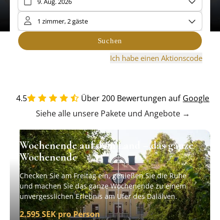
4.5
Über 200 Bewertungen auf
Google
Siehe alle unsere Pakete und Angebote →
Wochenende auf dem Land – das ganze
Wochenende
Checken Sie am Freitag ein, genießen Sie die Ruhe
und machen Sie das ganze Wochenende zu einem
unvergesslichen Erlebnis am Ufer des Dalälven.
2.595 SEK pro Person