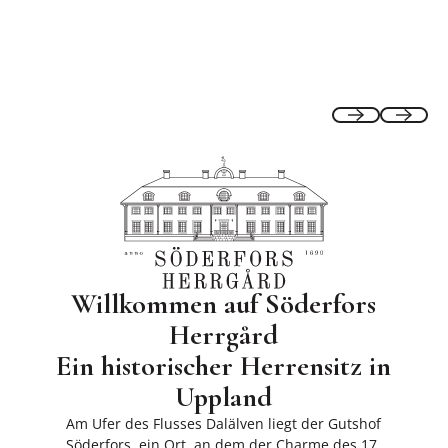
Vorherige
Nächste 
Willkommen auf Söderfors
Herrgård
Ein historischer Herrensitz in
Uppland
Am Ufer des Flusses Dalälven liegt der Gutshof
Söderfors, ein Ort, an dem der Charme des 17.