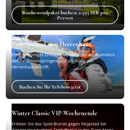
Wochenendpaket buchen: 2.595 S
Wochenendpaket buchen: 2.595 SEK pro
Person
Vom Himmel zum Herrenhaus
Ein einzigartiges Erlebnis, bei dem der Adrenalinkick
des Fallschirmspringens auf die Ruhe des
Herrenhauses trifft.
Buchen Sie Ihr Erlebnis jetzt
Buchen Sie Ihr Erlebnis jetzt
Winter Classic VIP-Wochenende
Erleben Sie das Spiel Brynäs gegen Färjestad bei
diesem einzigartigen Freiluftspiel in der Tierp Arena