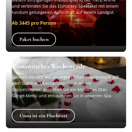
und verbinden Sie das Eishockey-Spektakel mit einem
rundum gelungenen Aufenthalt auf einem Landgut.
Ab 3445 pro Person
Paket buchen
Paket buchen
Romantisches Wochenende
Gönnen Sie sich ein unvergessliches Wochenende auf
dem Gutshof. Übernachten Sie in einem
Doppelzimmer, genießen Sie ein köstliches Drei-
Gänge-Menü und entspannen Sie in unserem Spa.
Unna ist ein Fluchtort
Unna ist ein Fluchtort