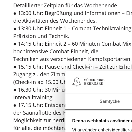
Detaillierter Zeitplan für das Wochenende
● 13:00 Uhr: Begrüßung und Informationen – Ei
die Aktivitäten des Wochenendes.
● 13:30 Uhr: Einheit 1 – Combat-Techniktraining
Präzision und Technik.
● 14:15 Uhr: Einheit 2 – 60 Minuten Combat Mix
hochintensive Combat-Einheit, die
Techniken aus verschiedenen Kampfsportarten 
● 15.15 Uhr: Pause und Check-in – Zeit zur Erh
Zugang zu den Zimmern
(Check-in ab 15.00 Uhr).
● 16.30 Uhr: 30 Minuten HIIT-Krafttraining – Ho
Intervalltraining
Samtycke
● 17.15 Uhr: Entspannendes Nachgespräch – Tre
der Saunaflotte des Herrenhauses mit
Möglichkeit zur herrlichen Entspannung und ei
Denna webbplats använder 
für alle, die möchten.
Vi använder enhetsidentifierar