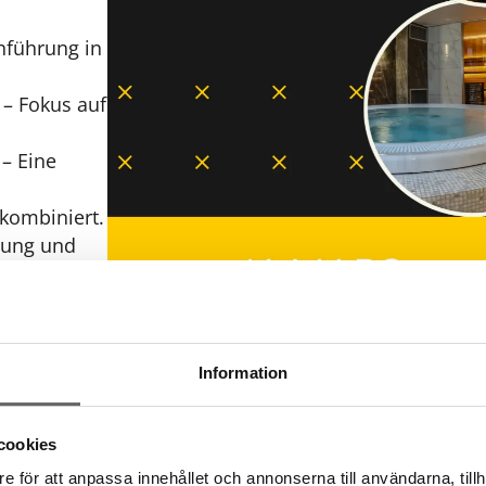
nführung in
 – Fokus auf
 – Eine
kombiniert.
olung und
chintensives
Information
ffen auf
nem Kaltbad
cookies
e för att anpassa innehållet och annonserna till användarna, tillh