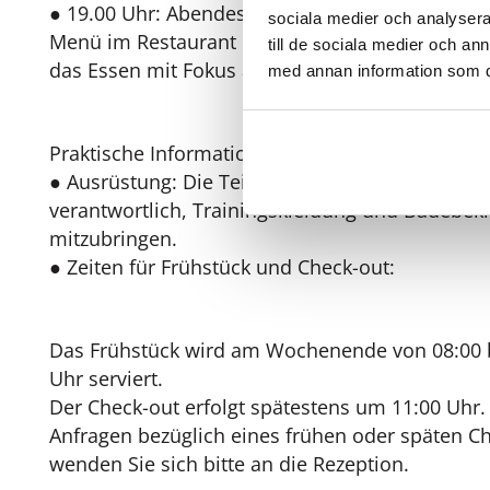
● 19.00 Uhr: Abendessen – Ein gemeinsames Z
sociala medier och analysera 
Menü im Restaurant des Herrenhauses, wo
till de sociala medier och a
das Essen mit Fokus auf Qualität zubereitet wird
med annan information som du 
Praktische Informationen für die Teilnehmer
● Ausrüstung: Die Teilnehmer sind selbst dafür
verantwortlich, Trainingskleidung und Badebek
mitzubringen.
● Zeiten für Frühstück und Check-out:
Das Frühstück wird am Wochenende von 08:00 b
Uhr serviert.
Der Check-out erfolgt spätestens um 11:00 Uhr.
Anfragen bezüglich eines frühen oder späten C
wenden Sie sich bitte an die Rezeption.