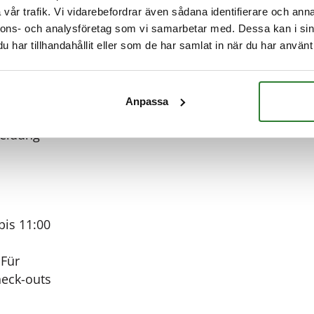
wei-Gänge-
vår trafik. Vi vidarebefordrar även sådana identifierare och anna
nnons- och analysföretag som vi samarbetar med. Dessa kan i sin
.
har tillhandahållit eller som de har samlat in när du har använt 
Anpassa
leidung
is 11:00
 Für
heck-outs