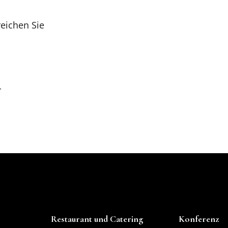
eichen Sie
r
aket
Restaurant und Catering
Konferenz