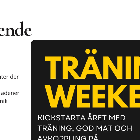
ende
ter der
ladener
nik