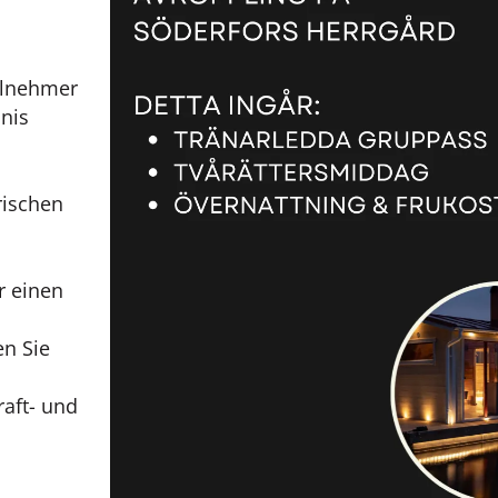
eilnehmer
nis
rischen
r einen
en Sie
raft- und