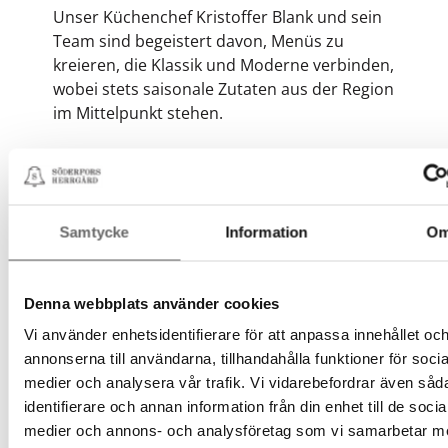
Unser Küchenchef Kristoffer Blank und sein
Team sind begeistert davon, Menüs zu
kreieren, die Klassik und Moderne verbinden,
wobei stets saisonale Zutaten aus der Region
im Mittelpunkt stehen.
Zusammen mit Kristoffer, der auch
Sommelier ist, stellen wir ein komplettes
Menü nach Ihren Wünschen zusammen –
von Fingerfood bis zum Sechs-Gänge-Menü.
Samtycke
Information
O
Das Getränkeangebot umfasst sorgfältig
ausgewählte Weine, lokale Biersorten und
Denna webbplats använder cookies
gut komponierte Drinks, die sowohl zum
Vi använder enhetsidentifierare för att anpassa innehållet oc
Abendessen als auch zur Party passen.
annonserna till användarna, tillhandahålla funktioner för socia
medier och analysera vår trafik. Vi vidarebefordrar även såd
identifierare och annan information från din enhet till de socia
medier och annons- och analysföretag som vi samarbetar m