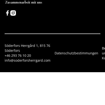
Zusammenarbeit mit uns
Söderfors Herrgård 1, 815 76
B
Söderfors
Datenschutzbestimmungen
u
+46 293 76 10 20
K
info@soderforsherrgard.com