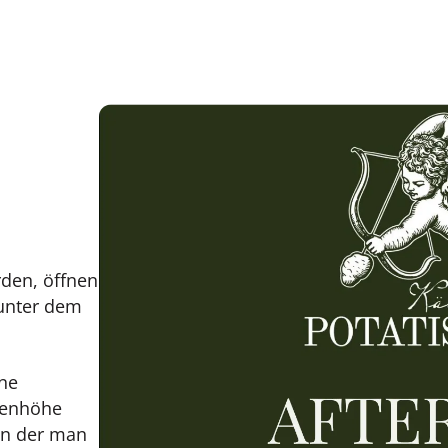
rden, öffnen
 unter dem
ine
kenhöhe
in der man