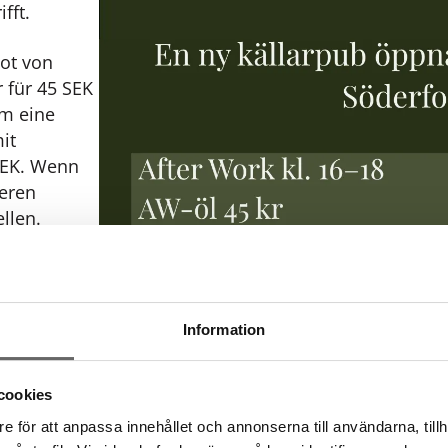
fft.
ot von
r für 45 SEK
em eine
it
 SEK. Wenn
ieren
llen.
Information
t toller
geöffnet.
cookies
e för att anpassa innehållet och annonserna till användarna, tillh
Söderfors,