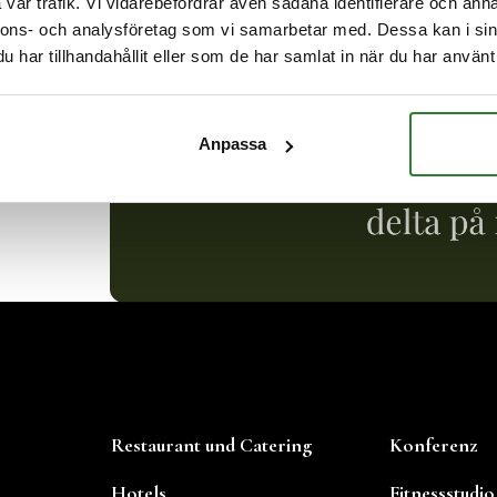
vår trafik. Vi vidarebefordrar även sådana identifierare och anna
beginnen
nnons- och analysföretag som vi samarbetar med. Dessa kan i sin
har tillhandahållit eller som de har samlat in när du har använt 
ine
Anpassa
quiz
Restaurant und Catering
Konferenz
Hotels
Fitnessstudio