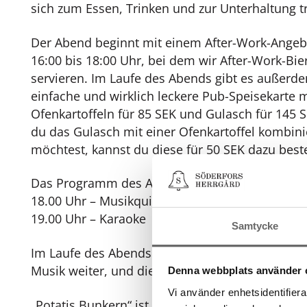
sich zum Essen, Trinken und zur Unterhaltung tri
Der Abend beginnt mit einem After-Work-Angeb
16:00 bis 18:00 Uhr, bei dem wir After-Work-Bie
servieren. Im Laufe des Abends gibt es außerd
einfache und wirklich leckere Pub-Speisekarte m
Ofenkartoffeln für 85 SEK und Gulasch für 145
du das Gulasch mit einer Ofenkartoffel kombin
möchtest, kannst du diese für 50 SEK dazu beste
Das Programm des Abends:
18.00 Uhr – Musikquiz
19.00 Uhr – Karaoke
Samtycke
Im Laufe des Abends geht die gute Stimmung mi
Musik weiter, und die Kneipe hat bis 01:00 Uhr 
Denna webbplats använder 
Vi använder enhetsidentifierar
„Potatis Bunkern“ ist unser neuer Treffpunkt in 