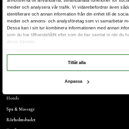
annonserna till användarna, tillhandahålla funktioner för socia
medier och analysera vår trafik. Vi vidarebefordrar även såd
identifierare och annan information från din enhet till de socia
medier och annons- och analysföretag som vi samarbetar m
Dessa kan i sin tur kombinera informationen med annan info
som du har tillhandahållit eller som de har samlat in när du h
deras tjänster.
Tillåt alla
Anpassa
Restaurant und Catering
Hotels
Spa & Massage
Rörholmsbadet