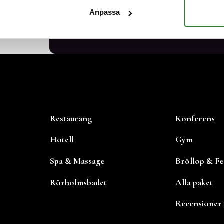
Anpassa
Restaurang
Konferens
Hotell
Gym
Spa & Massage
Bröllop & Fe
Rörholmsbadet
Alla paket
Recensioner