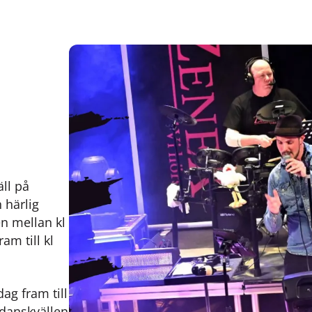
äll på
 härlig
en mellan kl
am till kl
ag fram till
 danskvällen