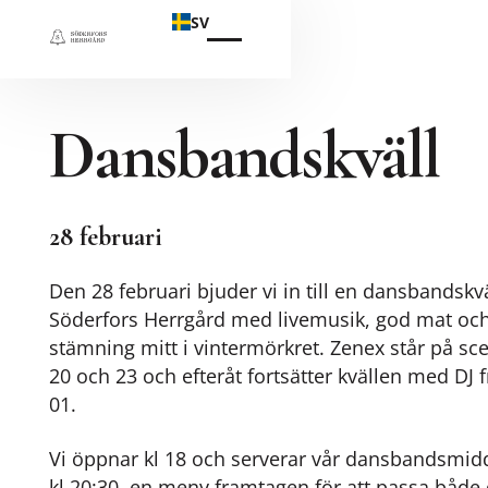
SV
Dansbandskväll
28 februari
Den 28 februari bjuder vi in till en dansbandskv
Söderfors Herrgård med livemusik, god mat och
stämning mitt i vintermörkret. Zenex står på sc
20 och 23 och efteråt fortsätter kvällen med DJ fr
01.
Vi öppnar kl 18 och serverar vår dansbandsmidd
kl 20:30, en meny framtagen för att passa både