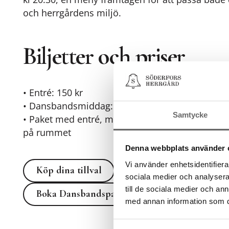
och herrgårdens miljö.
Biljetter och priser
• Entré: 150 kr
• Dansbandsmiddag: 250kr
Samtycke
• Paket med entré, middag och boende: 10 proc
på rummet
Denna webbplats använder 
Köp dina tillval
Vi använder enhetsidentifierar
Köp dina tillval
sociala medier och analysera 
Boka Dansbandspaket med boe
till de sociala medier och a
Boka Dansbandspaket med boende
med annan information som du 