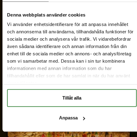
Den unika källarmiljön skapar en stämning som
passar perfekt för både mindre konserter och
livliga quizkvällar. Ljudet studsar mjukt mot
Denna webbplats använder cookies
stenvalven och ger en känsla som inte går att
Vi använder enhetsidentifierare för att anpassa innehållet
återskapa i en vanlig lokal. Vill du boka Potatis
och annonserna till användarna, tillhandahålla funktioner för
Bunkern för ett privat event, födelsedagsfirande
sociala medier och analysera vår trafik. Vi vidarebefordrar
eller företagskväll?
även sådana identifierare och annan information från din
enhet till de sociala medier och annons- och analysföretag
Kontakta oss så skräddarsyr vi en kväll i en miljö
som vi samarbetar med. Dessa kan i sin tur kombinera
som garanterat imponerar på dina gäster.
informationen med annan information som du har
tillhandahållit eller som de har samlat in när du har använt
Kontakta oss
Kontakta oss
deras tjänster.
Tillåt alla
GALLERI
Anpassa