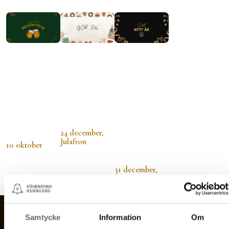
Oktoberfest på Söderfors Herrgård
Julafton på Söderfors Herrgård
Nyårsafton på Söderfors Her
Oktoberfest
Julafton på
Nyårsafton
på
Söderfors
på
Söderfors
Herrgård
Söderfors
Herrgård
Herrgård
Fira julafton i
Den 10
en
Fira in det nya
oktober
stämningsfull
året i en unik
bjuder vi in till
herrgårdsmiljö
och
24 december,
en festkväll
stämningsfull
Julafton
10 oktober
miljö vid
Dalälven.
31 december,
Nyårsafton
Previous
Next
Samtycke
Information
Om