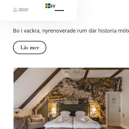
Hotell
SV
Bo i vackra, nyrenoverade rum där historia möt
Läs mer
Läs mer