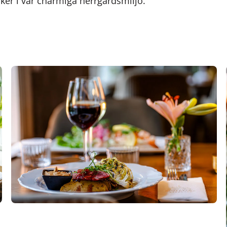
er i vår charmiga herrgårdsmiljö.