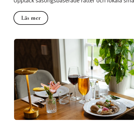
Upptäck säsongsbaserade rätter och lokala smak
Läs mer
Läs mer