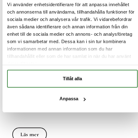
Vi använder enhetsidentifierare för att anpassa innehållet
Vi söker en kock som vill mer än att laga mat.
och annonserna till användarna, tillhandahålla funktioner för
sociala medier och analysera vår trafik. Vi vidarebefordrar
Läs mer
även sådana identifierare och annan information från din
Läs mer
enhet till de sociala medier och annons- och analysföretag
som vi samarbetar med. Dessa kan i sin tur kombinera
informationen med annan information som du har
tillhandahållit eller som de har samlat in när du har använt
Housekeeping till Söderfors
deras tjänster.
Herrgård
Tillåt alla
Vi söker en erfaren och serviceinriktad
Housekeeper till vårt team.
Anpassa
Läs mer
Läs mer