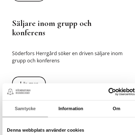
Säljare inom grupp och
konferens
Söderfors Herrgård söker en driven säljare inom
grupp och konferens
Läs mer
Läs mer
Samtycke
Information
Om
Kökschef / Souschef till
Söderfors Herrgård
Denna webbplats använder cookies