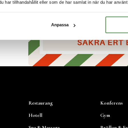
har tillhandahållit eller som de har samlat in när du har använt 
Anpassa
Restaurang
Konferens
Hotell
Gym
Spa & Massage
Bröllop & Fe