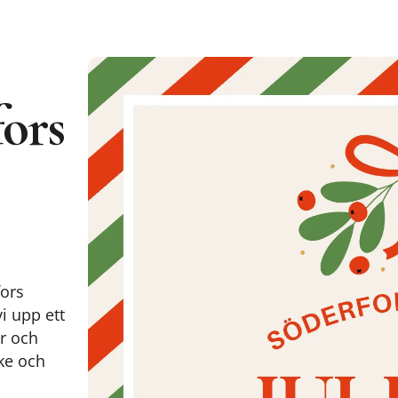
fors
fors
i upp ett
er och
nke och