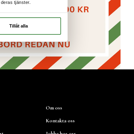
deras tjänster.
Tillåt alla
Om oss
Kontakta oss
st
Jobba hos oss