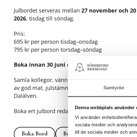
Julbordet serveras mellan
27 november och 2
2026
, tisdag till söndag.
Pris:
695 kr per person tisdag–onsdag
795 kr per person torsdag–söndag
Boka innan 30 juni och få 100 kr rabatt per 
Samla kollegor, vänner eller familj och njut av en
av god mat, julstämning och en unik herrgårdsm
Samtycke
Dalälven.
Denna webbplats använder 
Boka ert julbord redan idag.
Vi använder enhetsidentifierar
sociala medier och analysera 
Boka Bord
Boka boendepaket
till de sociala medier och a
Boka Bord
Boka boendepaket