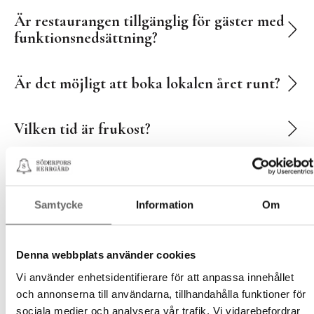
Är restaurangen tillgänglig för gäster med
funktionsnedsättning?
Är det möjligt att boka lokalen året runt?
Vilken tid är frukost?
Vilka är din restaurang öppettider?
Samtycke
Information
Om
Vilka är in- och utcheckningstiderna?
Denna webbplats använder cookies
Vilka typer av evenemang kan ni anordna?
Vi använder enhetsidentifierare för att anpassa innehållet
och annonserna till användarna, tillhandahålla funktioner för
Vilka tjänster erbjuder ni för evenemang?
sociala medier och analysera vår trafik. Vi vidarebefordrar