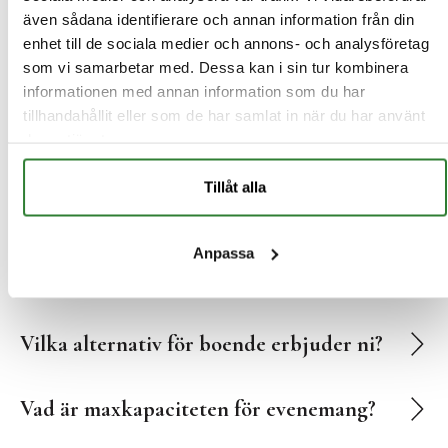
även sådana identifierare och annan information från din
enhet till de sociala medier och annons- och analysföretag
Vilka faciliteter erbjuder ni för
som vi samarbetar med. Dessa kan i sin tur kombinera
evenemang?
informationen med annan information som du har
tillhandahållit eller som de har samlat in när du har använt
deras tjänster.
Vilka bekvämligheter ingår i rummen?
Tillåt alla
Tillåter ni husdjur?
Anpassa
Vilka aktiviteter erbjuds för barn?
Vilka alternativ för boende erbjuder ni?
Vad är maxkapaciteten för evenemang?