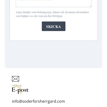
E-post
info@soderforsherrgard.com