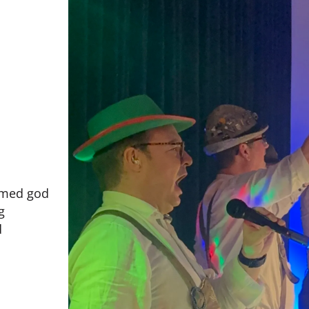
l med god
g
d