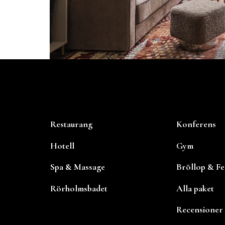
Restaurang
Konferens
Hotell
Gym
Spa & Massage
Bröllop & Fe
Rörholmsbadet
Alla paket
Recensioner