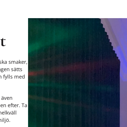
t
iska smaker,
ngen sätts
n fylls med
r även
n efter. Ta
helkväll
iljö.