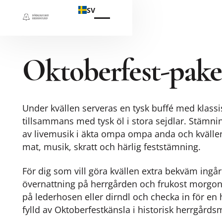
SV
Oktoberfest-pake
Under kvällen serveras en tysk buffé med klass
tillsammans med tysk öl i stora sejdlar. Stämni
av livemusik i äkta ompa ompa anda och kvälle
mat, musik, skratt och härlig feststämning.
För dig som vill göra kvällen extra bekväm ingå
övernattning på herrgården och frukost morgone
på lederhosen eller dirndl och checka in för en 
fylld av Oktoberfestkänsla i historisk herrgårdsm