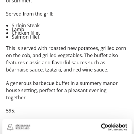
of summer.
Served from the grill:
Sirloin Steak
Lamb
Chicken fillet
Salmon fillet
This is served with roasted new potatoes, grilled corn
on the cob, and grilled vegetables. The buffet also
features classic and flavorful sauces such as
béarnaise sauce, tzatziki, and red wine sauce.
A generous barbecue buffet in a summery manor
house setting, perfect for a pleasant evening
together.
595:-
Book a table
Book a table