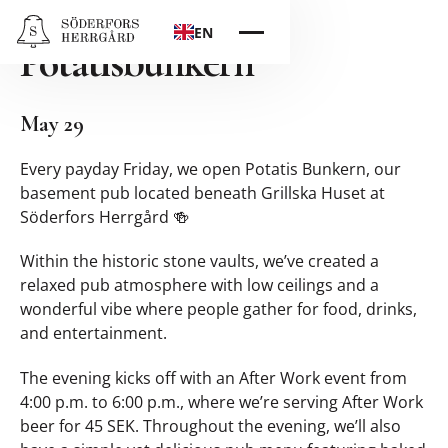
After-Work at
EN
Potatisbunkern
May 29
Every payday Friday, we open Potatis Bunkern, our
basement pub located beneath Grillska Huset at
Söderfors Herrgård 🍻
Within the historic stone vaults, we’ve created a
relaxed pub atmosphere with low ceilings and a
wonderful vibe where people gather for food, drinks,
and entertainment.
The evening kicks off with an After Work event from
4:00 p.m. to 6:00 p.m., where we’re serving After Work
beer for 45 SEK. Throughout the evening, we’ll also