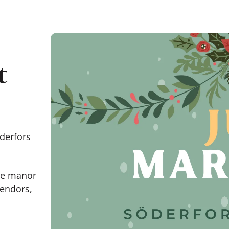
t
derfors
he manor
vendors,