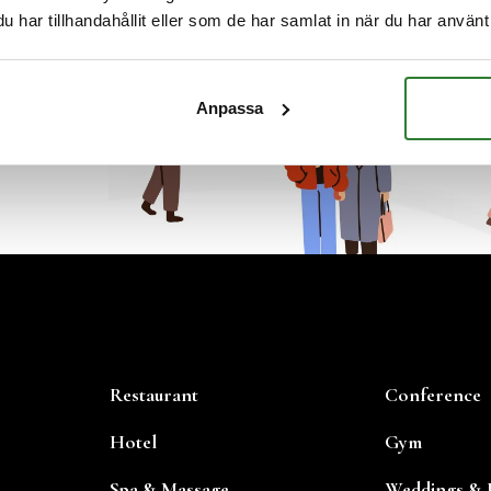
har tillhandahållit eller som de har samlat in när du har använt 
Anpassa
Restaurant
Conference
Hotel
Gym
Spa & Massage
Weddings & P