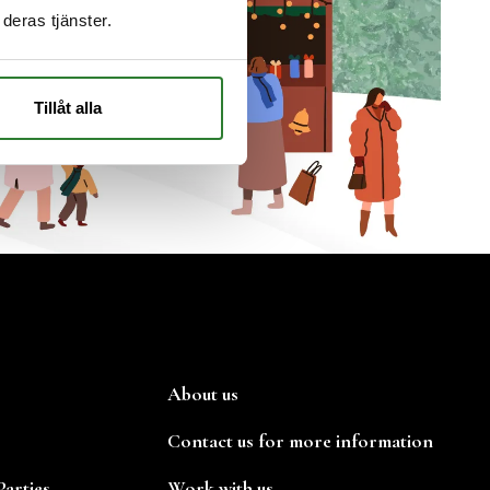
deras tjänster.
Tillåt alla
About us
Contact us for more information
arties
Work with us